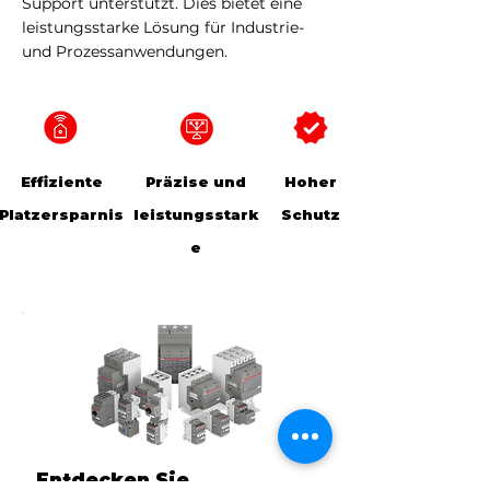
Support unterstützt. Dies bietet eine
leistungsstarke Lösung für Industrie-
und Prozessanwendungen.
Effiziente
Präzise und
Hoher
Platzersparnis
leistungsstark
Schutz
e
Entdecken Sie