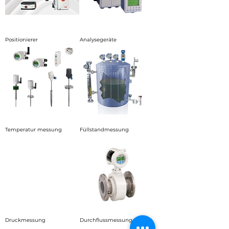
Positionierer
Analysegeräte
Temperatur messung
Füllstandmessung
Druckmessung
Durchflussmessung