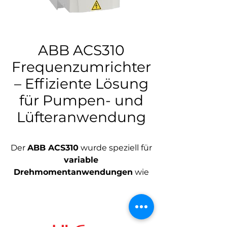
ABB ACS310
Frequenzumrichter
– Effiziente Lösung
für Pumpen- und
Lüfteranwendung
Der
ABB ACS310
wurde speziell für
variable
Drehmomentanwendungen
wie
Pumpen- und Lüftersteuerungen
entwickelt. Mit nur einem
Umrichter können mehrere
Pumpen oder Lüfter abhängig von