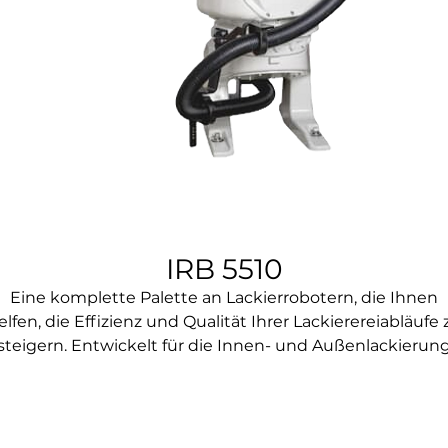
IRB 5510
Eine komplette Palette an Lackierrobotern, die Ihnen
elfen, die Effizienz und Qualität Ihrer Lackierereiabläufe 
steigern. Entwickelt für die Innen- und Außenlackierun
von Fahrzeugen, Schichtaufbau und allgemeine
Lackieranwendungen für kleine bis mittelgroße Teile.