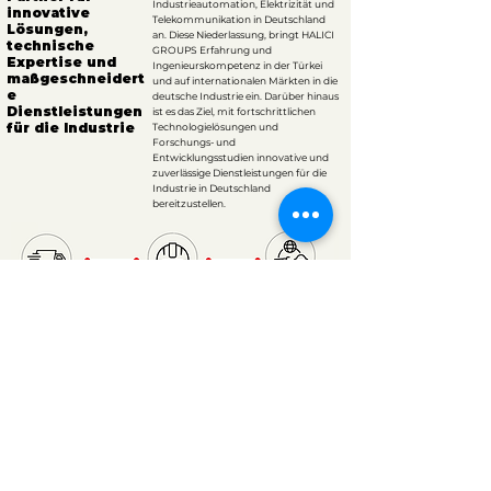
Industrieautomation, Elektrizität und
innovative
Telekommunikation in Deutschland
Lösungen,
an. Diese Niederlassung, bringt HALICI
technische
GROUPS Erfahrung und
Expertise und
Ingenieurskompetenz in der Türkei
maßgeschneidert
und auf internationalen Märkten in die
e
deutsche Industrie ein. Darüber hinaus
Dienstleistungen
ist es das Ziel, mit fortschrittlichen
für die Industrie
Technologielösungen und
Forschungs- und
Entwicklungsstudien innovative und
zuverlässige Dienstleistungen für die
Industrie in Deutschland
bereitzustellen.
Produktlogistik
Maschinenbau
E-Commerce
Unternehmen
Kommunikati
der HLC
on
GROUP