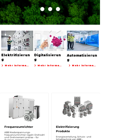
Elektrifizierun
Digitalisierun
Automatisierun
g
g
g
Mehr Informationen
Mehr Informationen
Mehr Informationen
Frequenzumrichter
Elektrifizierung
Produkte
ABB Niederspannungs­
frequenzumrichter regeln Drehzahl
Energieverteilung, Schutz- und
und Drehmoment präzise – für
Schalttechnik von ABB –
Pumpen, Ventilatoren,