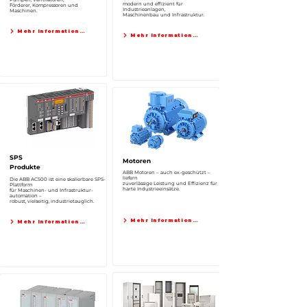
modern und effizient für
Förderer, Kompressoren und
Industrieanlagen,
Maschinen.
Maschinenbau und Infrastruktur.
Mehr Informationen
Mehr Informationen
SPS
Motoren
Produkte
ABB Motoren – auch ex-geschützt –
liefern
Die ABB AC500 ist eine skalierbare SPS-
zuverlässige Leistung und Effizienz für
Plattform
harte Industrie­einsätze.
für Maschinen- und Infrastruktur­
automation –
robust, vielseitig, industrietauglich.
Mehr Informationen
Mehr Informationen