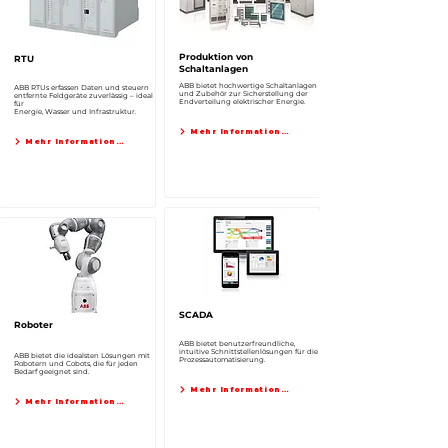
Produktion von
RTU
Schaltanlagen
ABB bietet hochwertige Schaltanlagen
ABB RTUs erfassen Daten und steuern
und Zubehör zur Sicherstellung der
entfernte Feldgeräte zuverlässig – ideal
Endverteilung elektrischer Energie.
für
Energie, Wasser und Infrastruktur.
Mehr Informationen
Mehr Informationen
SCADA
Roboter
ABB bietet benutzerfreundliche,
intuitive Schnittstellenlösungen für die
ABB bietet die idealsten Lösungen mit
Prozessautomatisierung.
Robotern und Cobots, die für jeden
Bedarf geeignet sind.
Mehr Informationen
Mehr Informationen