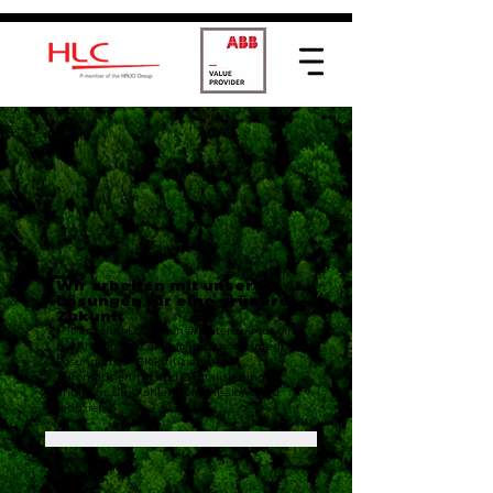
Wir arbeiten mit unseren
Lösungen für eine grünere
Zukunft
Mit unseren Lösungen arbeiten wir für eine
nachhaltigere Zukunft, indem wir integrierte
Lösungen zur Elektrifizierung,
Automatisierung und Digitalisierung
anbieten, um Kohlenstoffemissionen zu
reduzieren